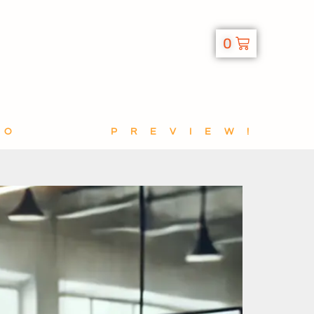
0
TO
PREVIEW!